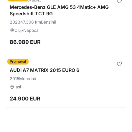
MERCEDES-BENZ
Mercedes-Benz GLE AMG 53 4Matic+ AMG
Speedshift TCT 9G
2023
47.308 km
Benzină
Cluj-Napoca
86.989 EUR
Promovat
AUDI
AUDI A7 MATRIX 2015 EURO 6
2015
Motorină
Iași
24.900 EUR