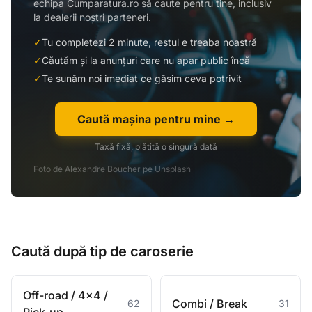
echipa Cumparatura.ro să caute pentru tine, inclusiv
la dealerii noștri parteneri.
✓
Tu completezi 2 minute, restul e treaba noastră
✓
Căutăm și la anunțuri care nu apar public încă
✓
Te sunăm noi imediat ce găsim ceva potrivit
Caută mașina pentru mine →
Taxă fixă, plătită o singură dată
Foto de
Alexandre Boucher
pe
Unsplash
Caută după tip de caroserie
Off-road / 4x4 /
Combi / Break
62
31