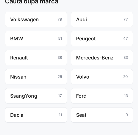
Caută după marcă
Volkswagen
Audi
79
77
BMW
Peugeot
51
47
Renault
Mercedes-Benz
38
33
Nissan
Volvo
26
20
SsangYong
Ford
17
13
Dacia
Seat
11
9