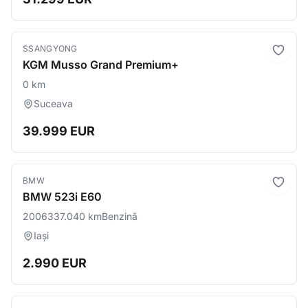
SSANGYONG
KGM Musso Grand Premium+
0 km
Suceava
39.999 EUR
BMW
BMW 523i E60
2006
337.040 km
Benzină
Iași
2.990 EUR