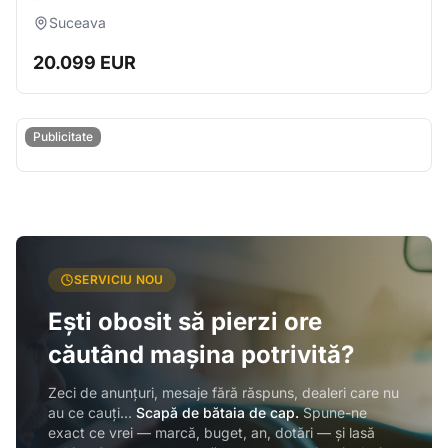
Suceava
20.099 EUR
Publicitate
SERVICIU NOU
Ești obosit să pierzi ore
căutând mașina potrivită?
Zeci de anunțuri, mesaje fără răspuns, dealeri care nu
au ce cauți...
Scapă de bătaia de cap.
Spune-ne
exact ce vrei — marcă, buget, an, dotări — și lasă