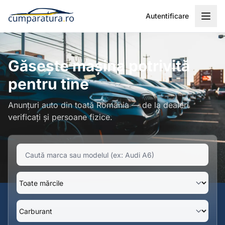
Autentificare
Găsește mașina potrivită
pentru tine
Anunțuri auto din toată România — de la dealeri
verificați și persoane fizice.