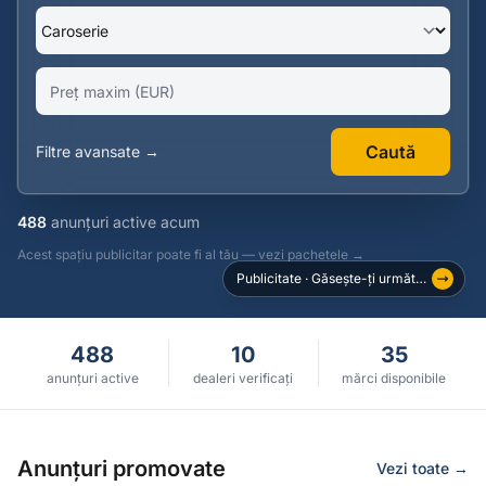
Caută
Filtre avansate →
488
anunțuri active acum
Acest spațiu publicitar poate fi al tău — vezi pachetele →
Publicitate · Găsește-ți următoarea mașină prin Cumparatura.ro
488
10
35
anunțuri active
dealeri verificați
mărci disponibile
Anunțuri promovate
Vezi toate →