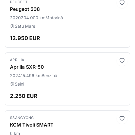
PEUGEOT
Peugeot 508
2020
204.000 km
Motorină
Satu Mare
12.950 EUR
APRILIA
Aprilia SXR-50
2024
15.496 km
Benzină
Seini
2.250 EUR
SSANGYONG
KGM Tivoli SMART
0 km