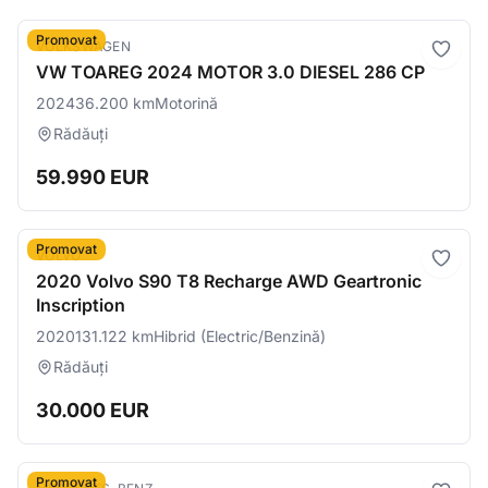
Promovat
VOLKSWAGEN
VW TOAREG 2024 MOTOR 3.0 DIESEL 286 CP
2024
36.200 km
Motorină
Rădăuți
59.990 EUR
Promovat
VOLVO
2020 Volvo S90 T8 Recharge AWD Geartronic
Inscription
2020
131.122 km
Hibrid (Electric/Benzină)
Rădăuți
30.000 EUR
Promovat