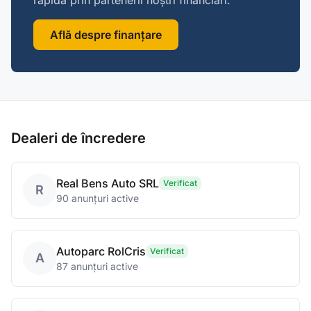
rapidă prin partenerii noștri financiari.
Află despre finanțare
Dealeri de încredere
Real Bens Auto SRL
Verificat
R
90 anunțuri active
Autoparc RolCris
Verificat
A
87 anunțuri active