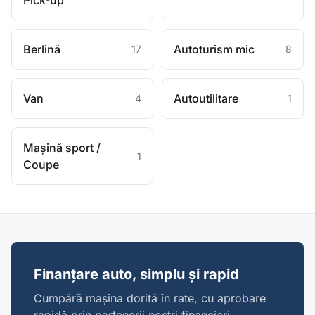
Pick-up
Berlină
Autoturism mic
17
8
Van
Autoutilitare
4
1
Mașină sport /
1
Coupe
Finanțare auto, simplu și rapid
Cumpără mașina dorită în rate, cu aprobare