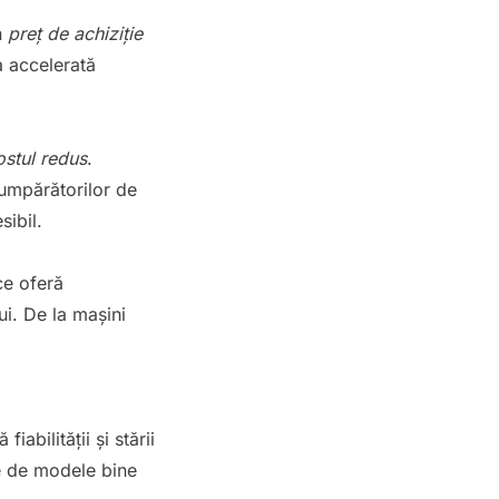
n
preț de achiziție
a accelerată
ostul redus
.
cumpărătorilor de
sibil.
ce oferă
ui. De la mașini
iabilității și stării
te de modele bine