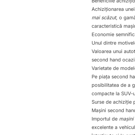
Beneficiile achiziți
Achiziționarea une
mai scăzut
, o gamă
caracteristică mașin
Economie semnificat
Unul dintre motive
Valoarea unui autot
second hand ocazia
Varietate de modele
Pe piața second h
posibilitatea de a 
compacte la SUV-uri
Surse de achiziție
Mașini second hand
Importul de
mașini
excelente a vehicul