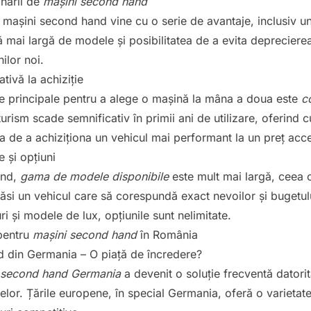
onării de
mașini second hand
i mașini second hand vine cu o serie de avantaje, inclusiv u
 mai largă de modele și posibilitatea de a evita depreciere
ilor noi.
ivă la achiziție
le principale pentru a alege o mașină la mâna a doua este
c
urism scade semnificativ în primii ani de utilizare, oferind 
 de a achiziționa un vehicul mai performant la un preț acce
 și opțiuni
and,
gama de modele disponibile
este mult mai largă, ceea 
găsi un vehicul care să corespundă exact nevoilor și bugetul
 și modele de lux, opțiunile sunt nelimitate.
 pentru
mașini second hand
în România
 din Germania – O piață de încredere?
 second hand Germania
a devenit o soluție frecventă datorită f
elor. Țările europene, în special Germania, oferă o varieta