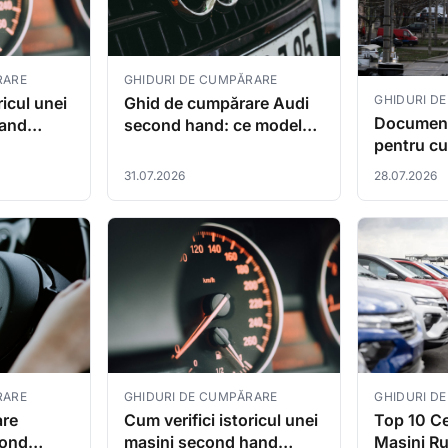
GHIDURI DE CUMPĂRARE
RARE
GHIDURI D
Ghid de cumpărare Audi
ricul unei
Document
second hand: ce model
hand
pentru c
alegi, la ce preț și la ce te
rare:
mașini s
uiți
31.07.2026
28.07.2026
România:
2026
RARE
GHIDURI D
GHIDURI DE CUMPĂRARE
are
Top 10 Ce
Cum verifici istoricul unei
cond
Mașini Ru
mașini second hand