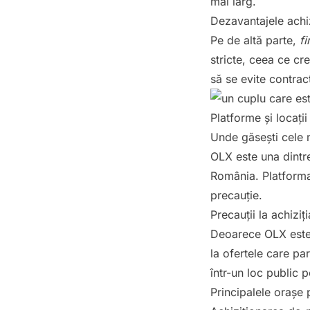
mai larg.
Dezavantajele achizi
Pe de altă parte,
fi
stricte, ceea ce cre
să se evite contrac
Platforme și locații
Unde găsești cele 
OLX este una dintr
România. Platforma 
precauție.
Precauții la achizi
Deoarece OLX este o
la ofertele care par
într-un loc public p
Principalele orașe 