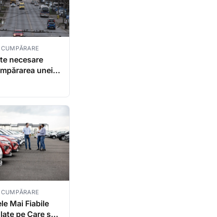
E CUMPĂRARE
e necesare
umpărarea unei
econd hand în
 ghid complet
E CUMPĂRARE
le Mai Fiabile
late pe Care să