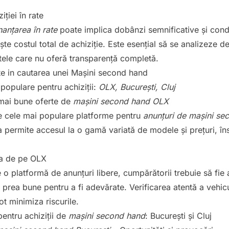
ției în rate
nanțarea în rate
poate implica dobânzi semnificative și condi
ște costul total de achiziție. Este esențial să se analizeze det
tele care nu oferă transparență completă.
 populare pentru achiziții:
OLX, București, Cluj
mai bune oferte de
mașini second hand OLX
e cele mai populare platforme pentru
anunțuri de mașini se
permite accesul la o gamă variată de modele și prețuri, îns
ția de pe OLX
 platformă de anunțuri libere, cumpărătorii trebuie să fie 
 prea bune pentru a fi adevărate. Verificarea atentă a vehicul
ot minimiza riscurile.
pentru achiziții de
mașini second hand
: București și Cluj