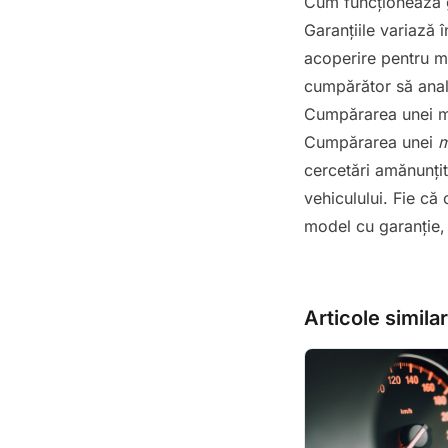
Cum funcționează g
Garanțiile variază î
acoperire pentru m
cumpărător să anali
Cumpărarea unei maș
Cumpărarea unei
m
cercetări amănunțit
vehiculului. Fie că
model cu garanție, 
Articole simila