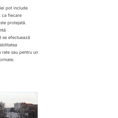
iei pot include
 ca fiecare
ste protejată.
ntă
ât se efectuează
abilitatea
n rate sau pentru un
formate.