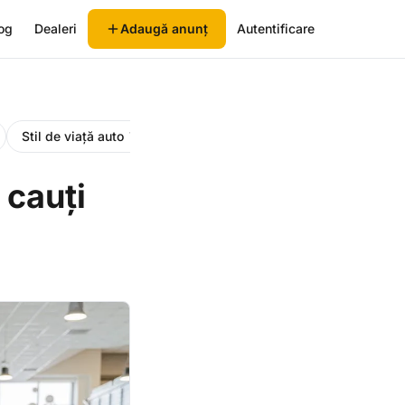
og
Dealeri
Adaugă anunț
Autentificare
Stil de viață auto
Întreținere auto
Vânzare auto
7
6
5
 cauți