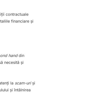
ții contractuale
aliile financiare și
cond hand
din
ă necesită și
atenți la
scam-uri
și
ului și întâlnirea