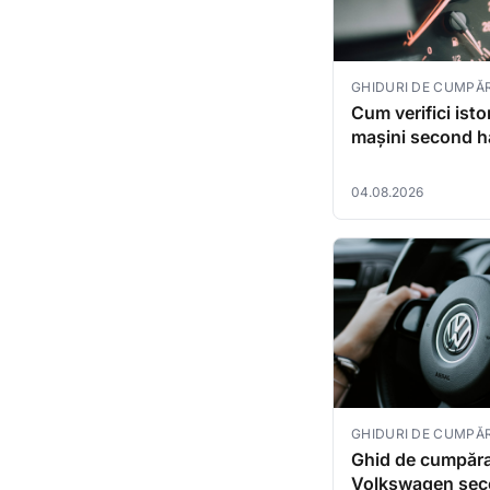
GHIDURI DE CUMPĂ
Cum verifici isto
mașini second 
înainte de cumpă
ghid complet
04.08.2026
GHIDURI DE CUMPĂ
Ghid de cumpăr
Volkswagen se