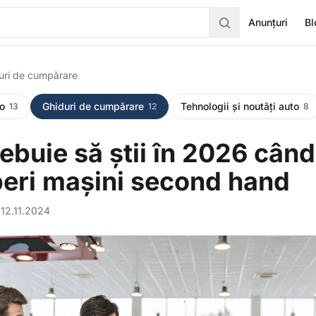
Anunțuri
Bl
uri de cumpărare
o
Ghiduri de cumpărare
Tehnologii și noutăți auto
13
12
8
rebuie să știi în 2026 când
eri mașini second hand
·
12.11.2024