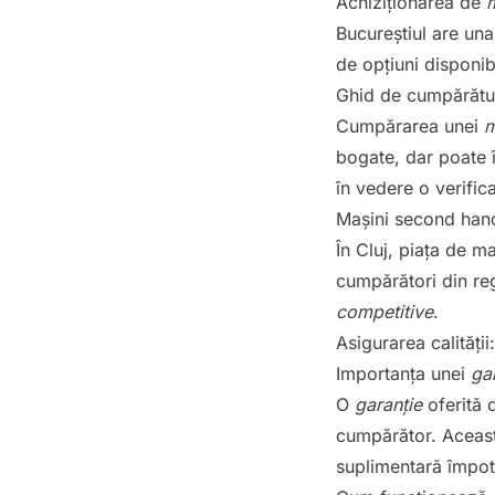
Achiziționarea de
m
Bucureștiul are una
de opțiuni disponibi
Ghid de cumpărătur
Cumpărarea unei
m
bogate, dar poate 
în vedere o verifica
Mașini second hand
În
Cluj
, piața de ma
cumpărători din reg
competitive
.
Asigurarea calității
Importanța unei
gar
O
garanție
oferită d
cumpărător. Aceast
suplimentară împot