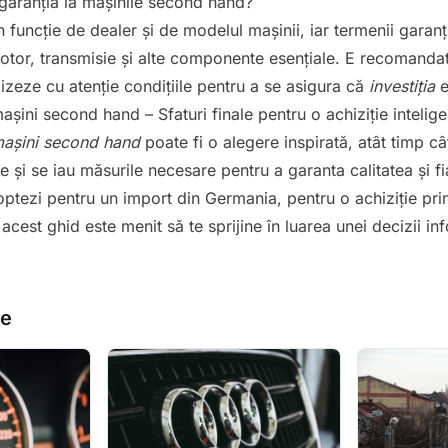
aranția la mașinile second hand?
n funcție de dealer și de modelul mașinii, iar termenii garanț
otor, transmisie și alte componente esențiale. E recomandat
zeze cu atenție condițiile pentru a se asigura că
investiția
e
ini second hand – Sfaturi finale pentru o achiziție intelige
așini second hand
poate fi o alegere inspirată, atât timp c
e și se iau măsurile necesare pentru a garanta calitatea și fi
 optezi pentru un import din Germania, pentru o achiziție pri
acest ghid este menit să te sprijine în luarea unei decizii in
re