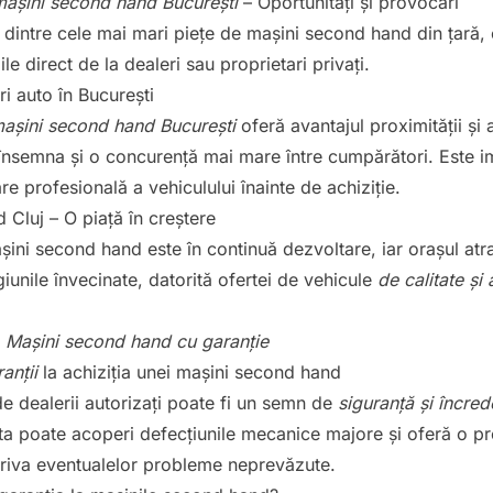
așini second hand București
– Oportunități și provocări
 dintre cele mai mari piețe de mașini second hand din țară,
le direct de la dealeri sau proprietari privați.
i auto în București
așini second hand București
oferă avantajul proximității și a
însemna și o concurență mai mare între cumpărători. Este i
re profesională a vehiculului înainte de achiziție.
 Cluj
– O piață în creștere
șini second hand este în continuă dezvoltare, iar orașul atr
iunile învecinate, datorită ofertei de vehicule
de calitate și 
:
Mașini second hand cu garanți
e
anții
la achiziția unei mașini second hand
e dealerii autorizați
poate fi un semn de
siguranță și încred
a poate acoperi defecțiunile mecanice majore și oferă o pr
riva eventualelor probleme neprevăzute.