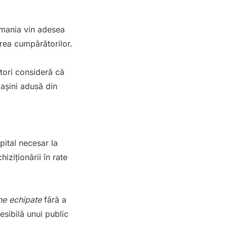
rmania vin adesea
erea cumpărătorilor.
tori consideră că
mașini adusă din
pital necesar la
iziționării în rate
ne echipate
fără a
esibilă unui public