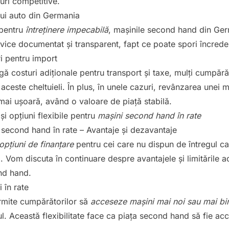
ețuri competitive.
lui auto din Germania
 pentru
întreținere impecabilă
, mașinile second hand din Ge
rvice documentat și transparent, fapt ce poate spori încred
i pentru import
ă costuri adiționale pentru transport și taxe, mulți cumpără
 aceste cheltuieli. În plus, în unele cazuri, revânzarea unei 
mai ușoară, având o valoare de piață stabilă.
și opțiuni flexibile pentru
mașini second hand în rate
 second hand în rate – Avantaje și dezavantaje
opțiuni de finanțare
pentru cei care nu dispun de întregul ca
 Vom discuta în continuare despre avantajele și limitările ach
nd hand.
i în rate
ermite cumpărătorilor să
acceseze mașini mai noi sau mai bi
 Această flexibilitate face ca piața second hand să fie acc