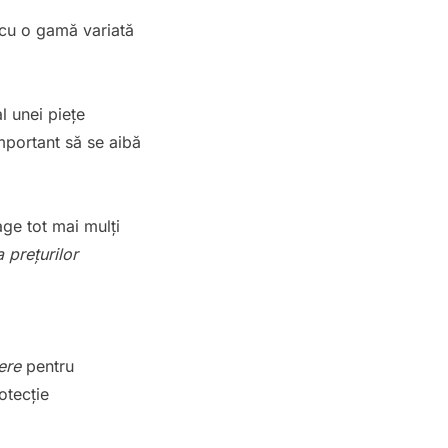
 cu o gamă variată
l unei piețe
mportant să se aibă
age tot mai mulți
a prețurilor
ere
pentru
otecție