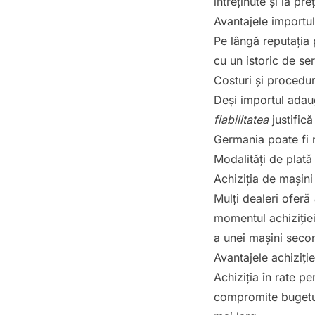
întreținute și la pr
Avantajele importu
Pe lângă reputația
cu un istoric de se
Costuri și procedur
Deși importul adaug
fiabilitatea
justifică
Germania poate fi 
Modalități de plată 
Achiziția de mașini
Mulți dealeri oferă
momentul achiziției.
a unei mașini seco
Avantajele achiziție
Achiziția în rate p
compromite bugetul.