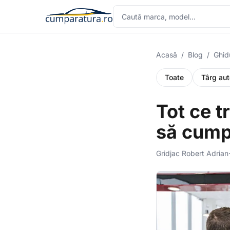
Acasă
/
Blog
/
Ghid
Toate
Târg aut
Tot ce t
să cump
Gridjac Robert Adrian