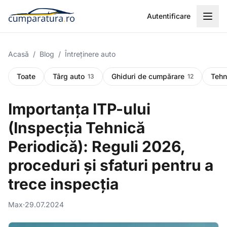
Autentificare
Acasă
/
Blog
/
Întreținere auto
Toate
Târg auto
Ghiduri de cumpărare
Tehn
13
12
Importanța ITP-ului
(Inspecția Tehnică
Periodică): Reguli 2026,
proceduri și sfaturi pentru a
trece inspecția
Max
·
29.07.2024