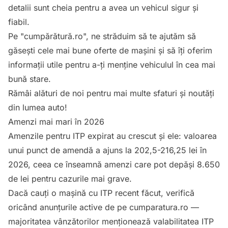
detalii sunt cheia pentru a avea un vehicul sigur și
fiabil.
Pe "cumpărătură.ro", ne străduim să te ajutăm să
găsești cele mai bune oferte de mașini și să îți oferim
informații utile pentru a-ți menține vehiculul în cea mai
bună stare.
Rămâi alături de noi pentru mai multe sfaturi și noutăți
din lumea auto!
Amenzi mai mari în 2026
Amenzile pentru ITP expirat au crescut și ele: valoarea
unui punct de amendă a ajuns la 202,5-216,25 lei în
2026, ceea ce înseamnă amenzi care pot depăși 8.650
de lei pentru cazurile mai grave.
Dacă cauți o mașină cu ITP recent făcut, verifică
oricând
anunțurile active de pe cumparatura.ro
—
majoritatea vânzătorilor menționează valabilitatea ITP