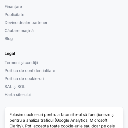
Finanțare
Publicitate
Devino dealer partener
Căutare mașină
Blog
Legal
Termeni și condiții
Politica de confidențialitate
Politica de cookie-uri
SAL și SOL
Harta site-ului
Folosim cookie-uri pentru a face site-ul să funcționeze și
© 2026 Cumparatura.ro. Platformă independentă — vezi
Termenii și
pentru a analiza traficul (Google Analytics, Microsoft
condițiile
. Toate drepturile rezervate.
Clarity). Poți accepta toate cookie-urile sau doar pe cele