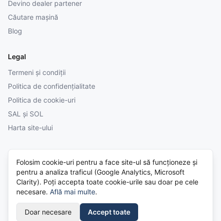
Devino dealer partener
Căutare mașină
Blog
Legal
Termeni și condiții
Politica de confidențialitate
Politica de cookie-uri
SAL și SOL
Harta site-ului
Folosim cookie-uri pentru a face site-ul să funcționeze și
© 2026 Cumparatura.ro. Platformă independentă — vezi
Termenii și
pentru a analiza traficul (Google Analytics, Microsoft
condițiile
. Toate drepturile rezervate.
Clarity). Poți accepta toate cookie-urile sau doar pe cele
Plăți securizate
necesare.
Află mai multe
.
Doar necesare
Accept toate