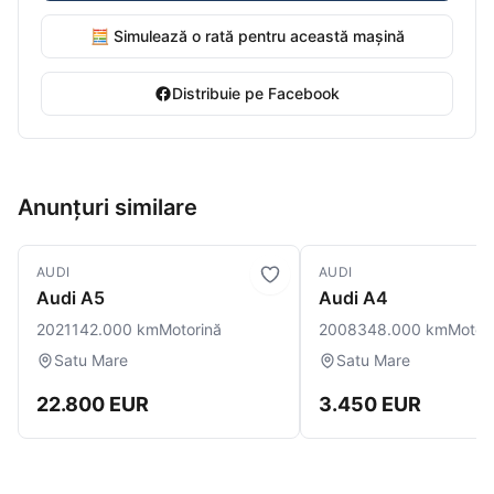
🧮 Simulează o rată pentru această mașină
Distribuie pe Facebook
Anunțuri similare
AUDI
AUDI
Audi A5
Audi A4
2021
142.000 km
Motorină
2008
348.000 km
Motor
Satu Mare
Satu Mare
22.800 EUR
3.450 EUR