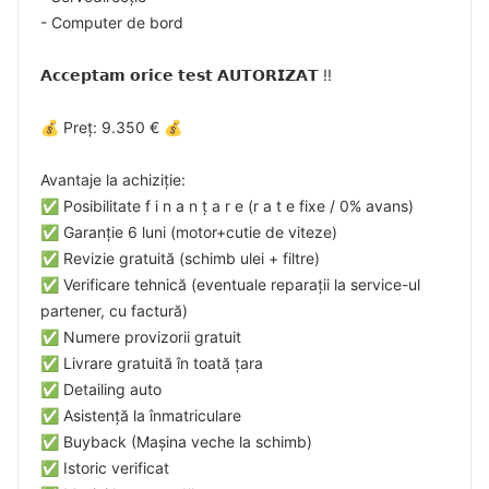
- Computer de bord
𝗔𝗰𝗰𝗲𝗽𝘁𝗮𝗺 𝗼𝗿𝗶𝗰𝗲 𝘁𝗲𝘀𝘁 𝗔𝗨𝗧𝗢𝗥𝗜𝗭𝗔𝗧 !!
💰 Preț: 9.350 € 💰
Avantaje la achiziție:
✅ Posibilitate f i n a n ț a r e (r a t e fixe / 0% avans)
✅ Garanție 6 luni (motor+cutie de viteze)
✅ Revizie gratuită (schimb ulei + filtre)
✅ Verificare tehnică (eventuale reparații la service-ul
partener, cu factură)
✅ Numere provizorii gratuit
✅ Livrare gratuită în toată țara
✅ Detailing auto
✅ Asistență la înmatriculare
✅ Buyback (Mașina veche la schimb)
✅ Istoric verificat