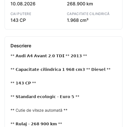
10.08.2026
268.900 km
CAI PUTERE
CAPACITATE CILINDRICĂ
143 CP
1.968 cm³
Descriere
** 𝗔𝘂𝗱𝗶 𝗔𝟰 𝗔𝘃𝗮𝗻𝘁 𝟮.𝟬 𝗧𝗗𝗜 ** 𝟮𝟬𝟭𝟯 **
** 𝗖𝗮𝗽𝗮𝗰𝗶𝘁𝗮𝘁𝗲 𝗰𝗶𝗹𝗶𝗻𝗱𝗿𝗶𝗰𝗮 𝟭 𝟵𝟲𝟴 𝗰𝗺𝟯 ** 𝗗𝗶𝗲𝘀𝗲𝗹 **
** 𝟭𝟰𝟯 𝗖𝗣 **
** 𝗦𝘁𝗮𝗻𝗱𝗮𝗿𝗱 𝗲𝗰𝗼𝗹𝗼𝗴𝗶𝗰 - 𝗘𝘂𝗿𝗼 𝟱 **
** Cutie de viteze automată **
** 𝗥𝘂𝗹𝗮𝗷 - 𝟮𝟲𝟴 𝟵𝟬𝟬 𝗸𝗺 **