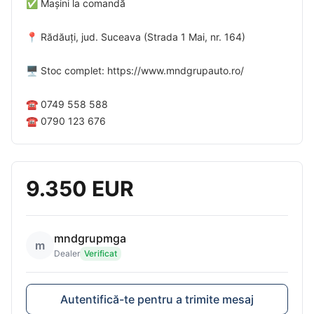
✅ Mașini la comandă
📍 Rădăuți, jud. Suceava (Strada 1 Mai, nr. 164)
🖥️ Stoc complet: https://www.mndgrupauto.ro/
☎️ 0749 558 588
☎️ 0790 123 676
9.350 EUR
mndgrupmga
m
Dealer
Verificat
Autentifică-te pentru a trimite mesaj