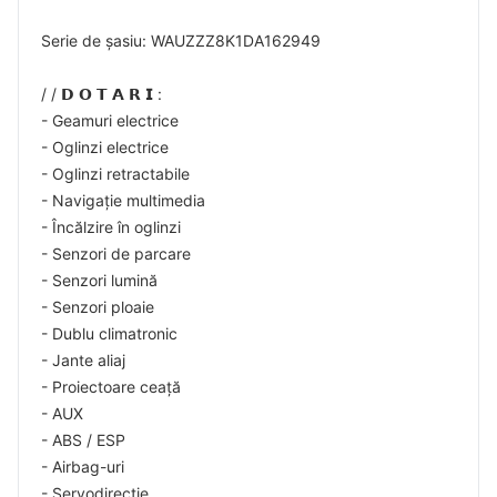
Serie de șasiu: WAUZZZ8K1DA162949
/ / 𝗗 𝗢 𝗧 𝗔 𝗥 𝗜 :
- Geamuri electrice
- Oglinzi electrice
- Oglinzi retractabile
- Navigație multimedia
- Încălzire în oglinzi
- Senzori de parcare
- Senzori lumină
- Senzori ploaie
- Dublu climatronic
- Jante aliaj
- Proiectoare ceață
- AUX
- ABS / ESP
- Airbag-uri
- Servodirecție