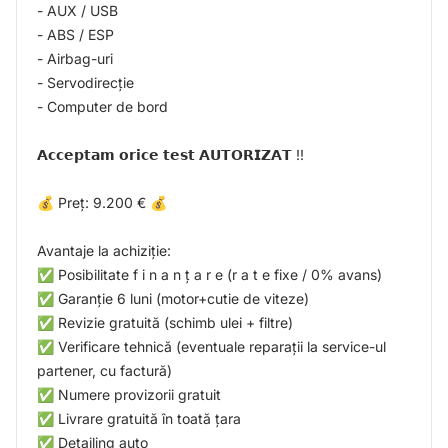
- AUX / USB
- ABS / ESP
- Airbag-uri
- Servodirecție
- Computer de bord
𝗔𝗰𝗰𝗲𝗽𝘁𝗮𝗺 𝗼𝗿𝗶𝗰𝗲 𝘁𝗲𝘀𝘁 𝗔𝗨𝗧𝗢𝗥𝗜𝗭𝗔𝗧 !!
💰 Preț: 9.200 € 💰
Avantaje la achiziție:
✅ Posibilitate f i n a n ț a r e (r a t e fixe / 0% avans)
✅ Garanție 6 luni (motor+cutie de viteze)
✅ Revizie gratuită (schimb ulei + filtre)
✅ Verificare tehnică (eventuale reparații la service-ul
partener, cu factură)
✅ Numere provizorii gratuit
✅ Livrare gratuită în toată țara
✅ Detailing auto