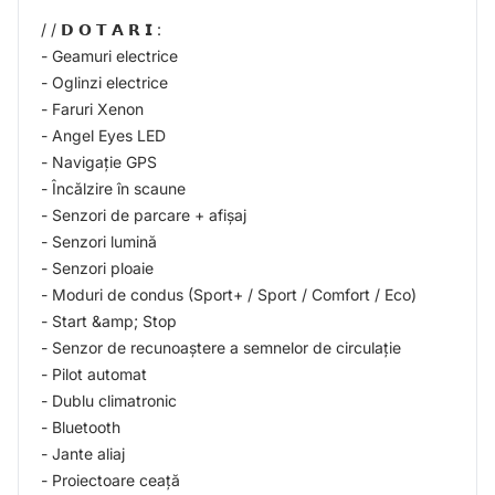
/ / 𝗗 𝗢 𝗧 𝗔 𝗥 𝗜 :
- Geamuri electrice
- Oglinzi electrice
- Faruri Xenon
- Angel Eyes LED
- Navigație GPS
- Încălzire în scaune
- Senzori de parcare + afișaj
- Senzori lumină
- Senzori ploaie
- Moduri de condus (Sport+ / Sport / Comfort / Eco)
- Start &amp; Stop
- Senzor de recunoaștere a semnelor de circulație
- Pilot automat
- Dublu climatronic
- Bluetooth
- Jante aliaj
- Proiectoare ceață