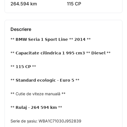
264.594 km
115 CP
Descriere
** 𝗕𝗠𝗪 𝗦𝗲𝗿𝗶𝗮 𝟭 𝗦𝗽𝗼𝗿𝘁 𝗟𝗶𝗻𝗲 ** 𝟮𝟬𝟭𝟰 **
** 𝗖𝗮𝗽𝗮𝗰𝗶𝘁𝗮𝘁𝗲 𝗰𝗶𝗹𝗶𝗻𝗱𝗿𝗶𝗰𝗮 𝟭 𝟵𝟵𝟱 𝗰𝗺𝟯 ** 𝗗𝗶𝗲𝘀𝗲𝗹 **
** 𝟭𝟭𝟱 𝗖𝗣 **
** 𝗦𝘁𝗮𝗻𝗱𝗮𝗿𝗱 𝗲𝗰𝗼𝗹𝗼𝗴𝗶𝗰 - 𝗘𝘂𝗿𝗼 𝟱 **
** Cutie de viteze manuală **
** 𝗥𝘂𝗹𝗮𝗷 - 𝟮𝟲𝟰 𝟱𝟵𝟰 𝗸𝗺 **
Serie de șasiu: WBA1C71030J952839