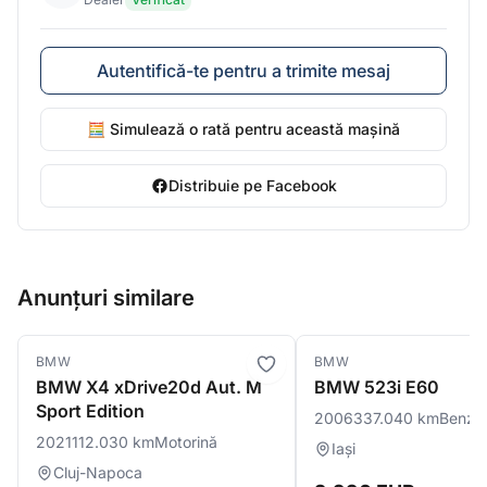
Autentifică-te pentru a trimite mesaj
🧮 Simulează o rată pentru această mașină
Distribuie pe Facebook
Anunțuri similare
BMW
BMW
BMW X4 xDrive20d Aut. M
BMW 523i E60
Sport Edition
2006
337.040 km
Benzi
2021
112.030 km
Motorină
Iași
Cluj-Napoca