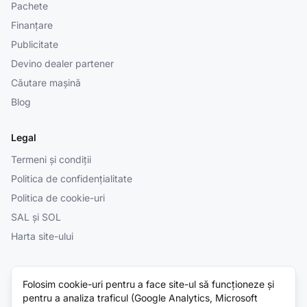
Pachete
Finanțare
Publicitate
Devino dealer partener
Căutare mașină
Blog
Legal
Termeni și condiții
Politica de confidențialitate
Politica de cookie-uri
SAL și SOL
Harta site-ului
Folosim cookie-uri pentru a face site-ul să funcționeze și
© 2026 Cumparatura.ro. Platformă independentă — vezi
Termenii și
pentru a analiza traficul (Google Analytics, Microsoft
condițiile
. Toate drepturile rezervate.