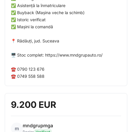
✅ Asistență la înmatriculare
✅ Buyback (Mașina veche la schimb)
✅ Istoric verificat
✅ Mașini la comandă
📍 Rădăuți, jud. Suceava
🖥️ Stoc complet: https://www.mndgrupauto.ro/
☎️ 0790 123 676
☎️ 0749 558 588
9.200 EUR
mndgrupmga
m
Dealer
Verificat